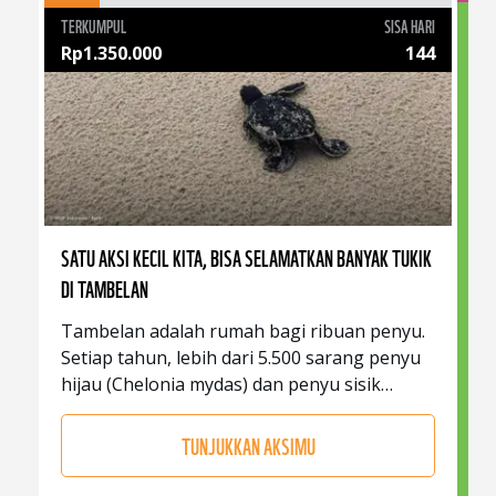
TERKUMPUL
SISA HARI
Rp
1.350.000
144
SATU AKSI KECIL KITA, BISA SELAMATKAN BANYAK TUKIK
DI TAMBELAN
Tambelan adalah rumah bagi ribuan penyu.
Setiap tahun, lebih dari 5.500 sarang penyu
hijau (Chelonia mydas) dan penyu sisik
(Eretmochelys imbricata) tercatat di kawasan
konservasi Bintan II - Tambelan.
TUNJUKKAN AKSIMU