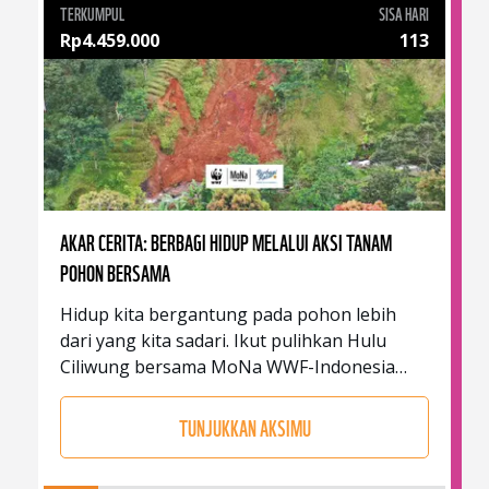
TERKUMPUL
SISA HARI
Rp
4.459.000
113
AKAR CERITA: BERBAGI HIDUP MELALUI AKSI TANAM
POHON BERSAMA
Hidup kita bergantung pada pohon lebih
dari yang kita sadari. Ikut pulihkan Hulu
Ciliwung bersama MoNa WWF-Indonesia
dan Berbagi Rasa untuk berbagi
kebermanfaatan melalui aksi penanaman
TUNJUKKAN AKSIMU
pohon untuk kehidupan bersama.