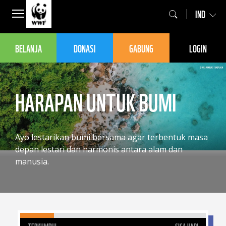
IND
BELANJA
DONASI
GABUNG
LOGIN
HARAPAN UNTUK BUMI
Ayo lestarikan bumi bersama agar terbentuk masa
depan lestari dan harmonis antara alam dan
manusia.